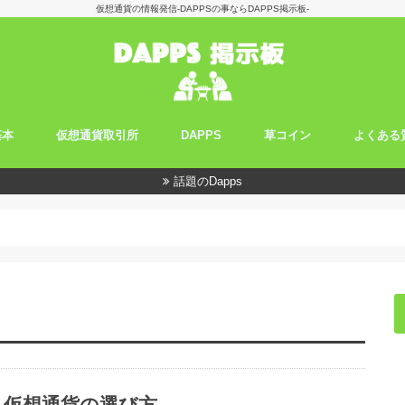
仮想通貨の情報発信-DAPPSの事ならDAPPS掲示板-
基本
仮想通貨取引所
DAPPS
草コイン
よくある
って何ですか？
び方
すコツ
ーンの基本
取引所一覧
仮想通貨取引所の選び方
豊富な取り扱い銘柄
信用取引のしやすさ
初心者向け
ブロックチェーンの基本
話題のDapps
仮想通貨の選び方