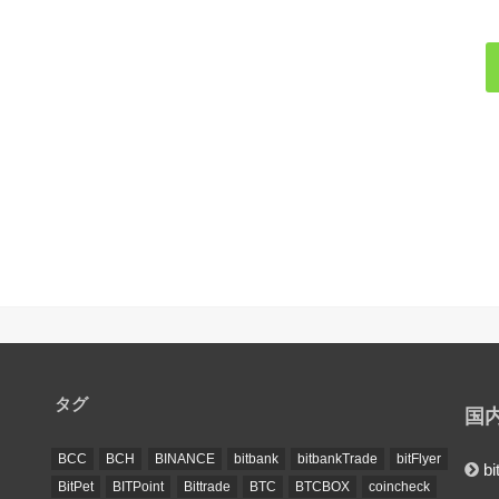
タグ
国
BCC
BCH
BINANCE
bitbank
bitbankTrade
bitFlyer
bi
BitPet
BITPoint
Bittrade
BTC
BTCBOX
coincheck