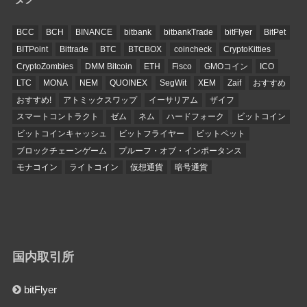
BCC
BCH
BINANCE
bitbank
bitbankTrade
bitFlyer
BitPet
BITPoint
Bittrade
BTC
BTCBOX
coincheck
CryptoKitties
CryptoZombies
DMM Bitcoin
ETH
Fisco
GMOコイン
ICO
LTC
MONA
NEM
QUOINEX
SegWit
XEM
Zaif
おすすめ
おすすめ!
アトミックスワップ
イーサリアム
ザイフ
スマートコントラクト
ゼム
ネム
ハードフォーク
ビットコイン
ビットコインキャッシュ
ビットフライヤー
ビットペット
ブロックチェーンゲーム
プルーフ・オブ・インポータンス
モナコイン
ライトコイン
仮想通貨
暗号通貨
国内取引所
bitFlyer