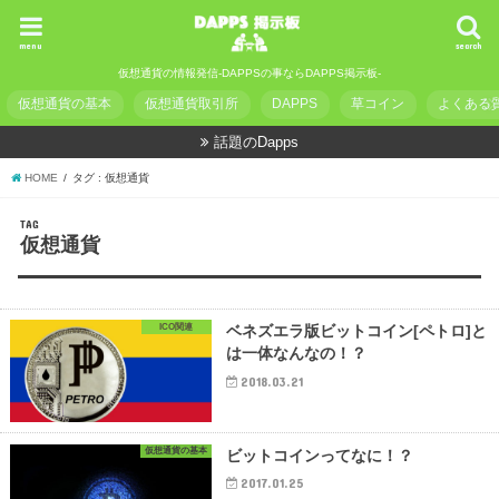
menu
search
仮想通貨の情報発信-DAPPSの事ならDAPPS掲示板-
仮想通貨の基本
仮想通貨取引所
DAPPS
草コイン
よくある
話題のDapps
HOME
タグ : 仮想通貨
TAG
仮想通貨
ICO関連
ベネズエラ版ビットコイン[ペトロ]と
は一体なんなの！？
2018.03.21
仮想通貨の基本
ビットコインってなに！？
2017.01.25