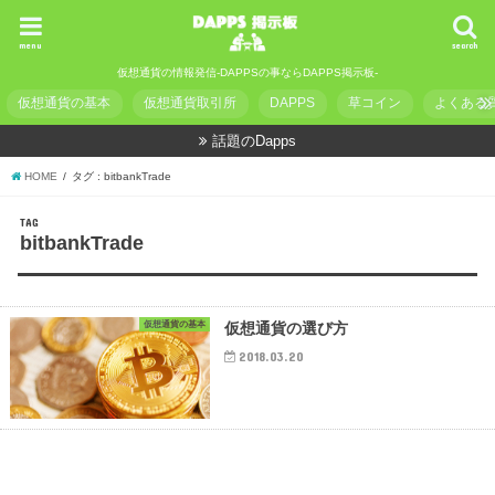
menu
search
仮想通貨の情報発信-DAPPSの事ならDAPPS掲示板-
仮想通貨の基本
仮想通貨取引所
DAPPS
草コイン
よくある
話題のDapps
HOME
タグ : bitbankTrade
TAG
bitbankTrade
仮想通貨の基本
仮想通貨の選び方
2018.03.20