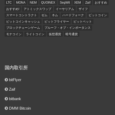
LTC
MONA
NEM
QUOINEX
SegWit
XEM
Zaif
おすすめ
おすすめ!
アトミックスワップ
イーサリアム
ザイフ
スマートコントラクト
ゼム
ネム
ハードフォーク
ビットコイン
ビットコインキャッシュ
ビットフライヤー
ビットペット
ブロックチェーンゲーム
プルーフ・オブ・インポータンス
モナコイン
ライトコイン
仮想通貨
暗号通貨
国内取引所
bitFlyer
Zaif
bitbank
DMM Bitcoin