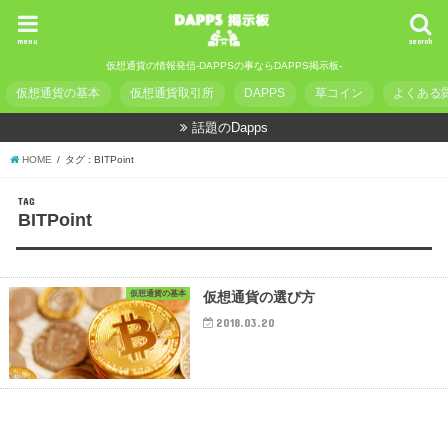
menu
search
仮想通貨の情報発信-DAPPSの事ならDAPPS掲示板-
仮想通貨の基本
仮想通貨取引所
DAPPS
草コイン
よくある
話題のDapps
HOME
タグ : BITPoint
TAG
BITPoint
仮想通貨の基本
仮想通貨の選び方
2018.03.20