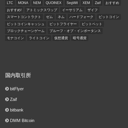
LTC
MONA
NEM
QUOINEX
SegWit
XEM
Zaif
おすすめ
おすすめ!
アトミックスワップ
イーサリアム
ザイフ
スマートコントラクト
ゼム
ネム
ハードフォーク
ビットコイン
ビットコインキャッシュ
ビットフライヤー
ビットペット
ブロックチェーンゲーム
プルーフ・オブ・インポータンス
モナコイン
ライトコイン
仮想通貨
暗号通貨
国内取引所
bitFlyer
Zaif
bitbank
DMM Bitcoin