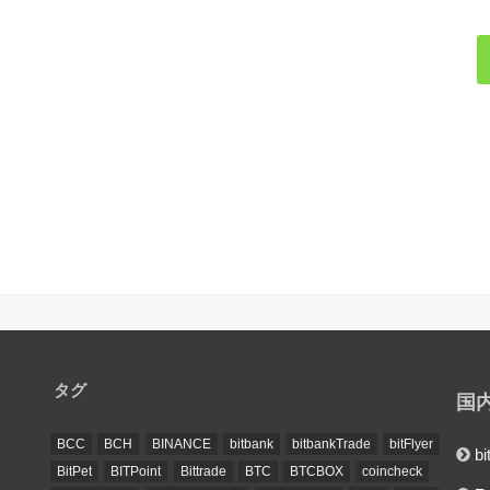
タグ
国
BCC
BCH
BINANCE
bitbank
bitbankTrade
bitFlyer
bi
BitPet
BITPoint
Bittrade
BTC
BTCBOX
coincheck