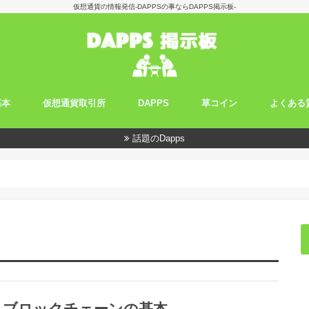
仮想通貨の情報発信-DAPPSの事ならDAPPS掲示板-
基本
仮想通貨取引所
DAPPS
草コイン
よくある
って何ですか？
び方
すコツ
ーンの基本
取引所一覧
仮想通貨取引所の選び方
豊富な取り扱い銘柄
信用取引のしやすさ
初心者向け
ブロックチェーンの基本
話題のDapps
ブロックチェーンの基本